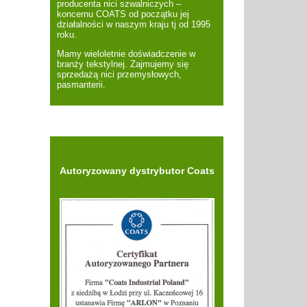
producenta nici szwalniczych –
koncernu COATS od początku jej
działalności w naszym kraju tj od 1995
roku.
Mamy wieloletnie doświadczenie w
branży tekstylnej. Zajmujemy się
sprzedażą nici przemysłowych,
pasmanterii.
Autoryzowany dystrybutor Coats