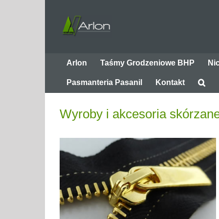
Przejdź
do
zawartości
Arlon
Taśmy Grodzeniowe BHP
Ni
Pasmanteria Pasanil
Kontakt
Wyroby i akcesoria skórzan
tchline