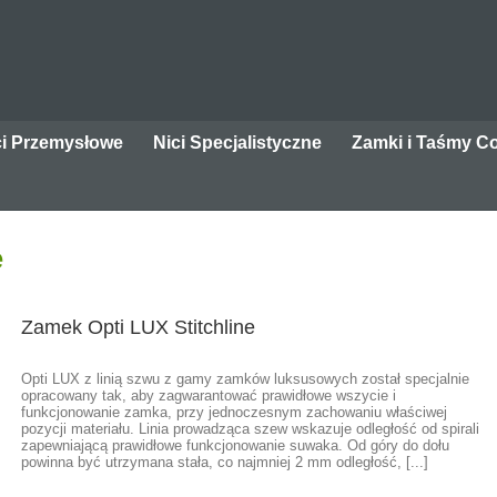
ci Przemysłowe
Nici Specjalistyczne
Zamki i Taśmy C
e
Strona główna
Nie 
Zamek Opti LUX Stitchline
Opti LUX z linią szwu z gamy zamków luksusowych został specjalnie
opracowany tak, aby zagwarantować prawidłowe wszycie i
funkcjonowanie zamka, przy jednoczesnym zachowaniu właściwej
pozycji materiału. Linia prowadząca szew wskazuje odległość od spirali
zapewniającą prawidłowe funkcjonowanie suwaka. Od góry do dołu
powinna być utrzymana stała, co najmniej 2 mm odległość, [...]