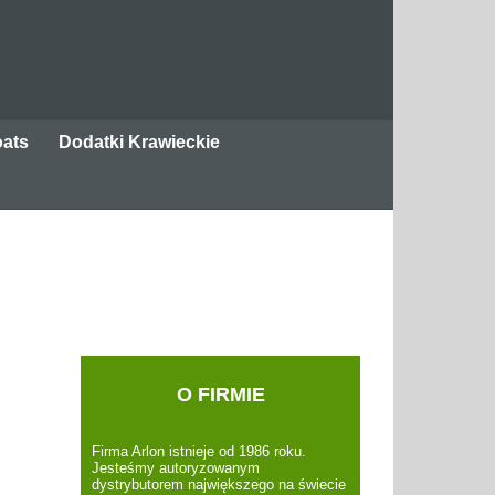
oats
Dodatki Krawieckie
udało się zaimportować tagu wpisu %s
Wyroby i akcesoria skórzane
O FIRMIE
Firma Arlon istnieje od 1986 roku.
Jesteśmy autoryzowanym
dystrybutorem największego na świecie