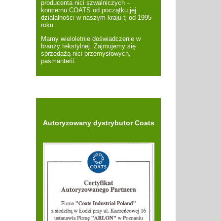
producenta nici szwalniczych –
koncernu COATS od początku jej
działalności w naszym kraju tj od 1995
roku.
Mamy wieloletnie doświadczenie w
branży tekstylnej. Zajmujemy się
sprzedażą nici przemysłowych,
pasmanterii.
Autoryzowany dystrybutor Coats