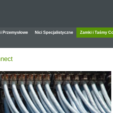
ci Przemysłowe
Nici Specjalistyczne
Zamki i Taśmy C
nect
Strona główna
Do