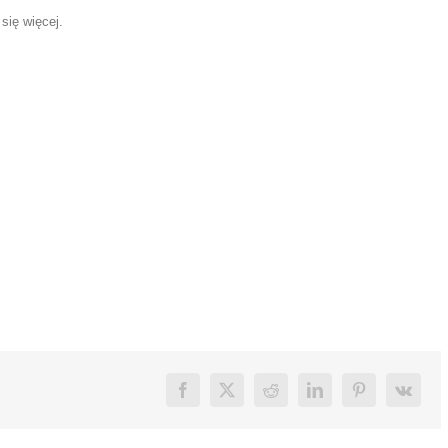
się więcej.
Facebook
X
Reddit
LinkedIn
Pinterest
Vk