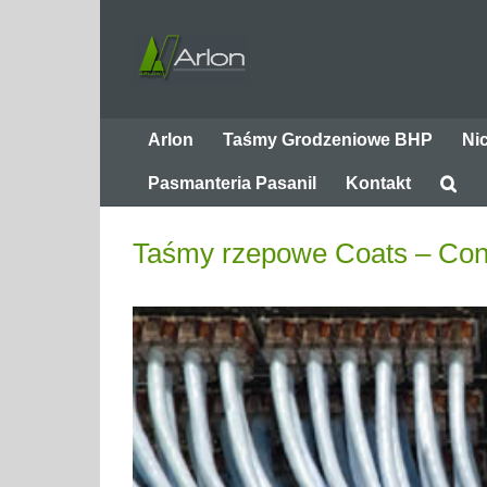
Przejdź
do
zawartości
Arlon
Taśmy Grodzeniowe BHP
Ni
Pasmanteria Pasanil
Kontakt
Taśmy rzepowe Coats – Con
Pokaż
większy
obrazek