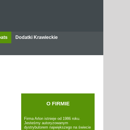
oats
Dodatki Krawieckie
datki krawieckie
Taśmy Coats
Taśmy rzepowe Coats – Connect
O FIRMIE
Firma Arlon istnieje od 1986 roku.
Jesteśmy autoryzowanym
dystrybutorem największego na świecie