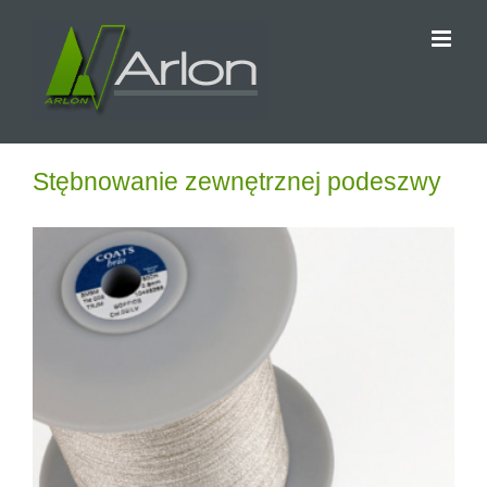
Przejdź
do
zawartości
Stębnowanie zewnętrznej podeszwy