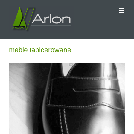
Przejdź
do
zawartości
meble tapicerowane