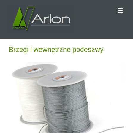
Przejdź
do
zawartości
Brzegi i wewnętrzne podeszwy