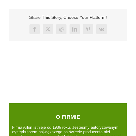
Share This Story, Choose Your Platform!
Facebook
X
Reddit
LinkedIn
Pinterest
Vk
O FIRMIE
Firma Arlon istnieje od 1986 roku. Jesteśmy autoryzowanym
dystrybutorem największego na świecie producenta nici