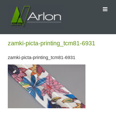
Przejdź
do
zawartości
zamki-picta-printing_tcm81-6931
zamki-picta-printing_tcm81-6931