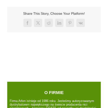
Share This Story, Choose Your Platform!
Facebook
X
Reddit
LinkedIn
Pinterest
Vk
O FIRMIE
Firma Arlon istnieje od 1986 roku. Jesteśmy autoryzowanym
dystrybutorem największego na świecie producenta nici