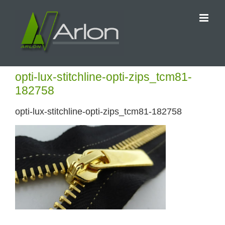
Przejdź
do
zawartości
opti-lux-stitchline-opti-zips_tcm81-
182758
opti-lux-stitchline-opti-zips_tcm81-182758