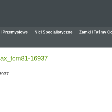
ci Przemysłowe
Nici Specjalistyczne
Zamki i Taśmy C
imax_tcm81-16937
Strona główna
6937