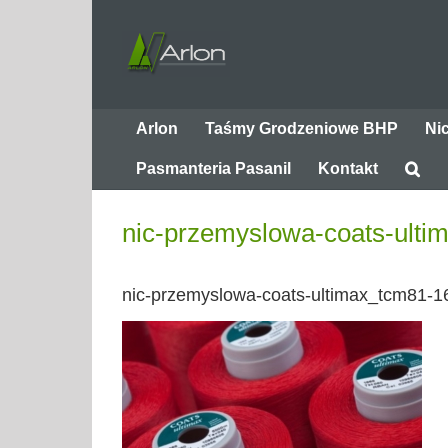
Przejdź
do
zawartości
Arlon
Taśmy Grodzeniowe BHP
Ni
Pasmanteria Pasanil
Kontakt
nic-przemyslowa-coats-ult
nic-przemyslowa-coats-ultimax_tcm81-1