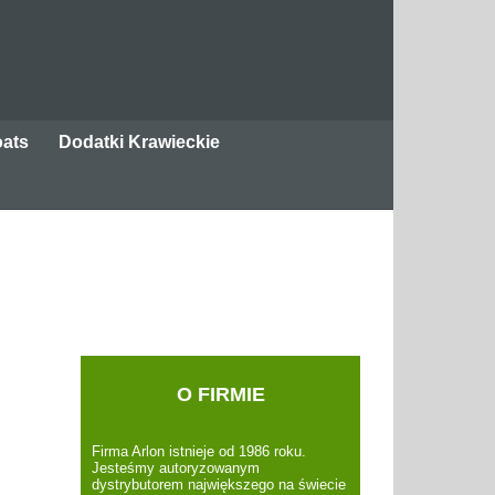
oats
Dodatki Krawieckie
Nić Coats Ultimax
nic-przemyslowa-coats-ultimax_tcm81-16937
O FIRMIE
Firma Arlon istnieje od 1986 roku.
Jesteśmy autoryzowanym
dystrybutorem największego na świecie