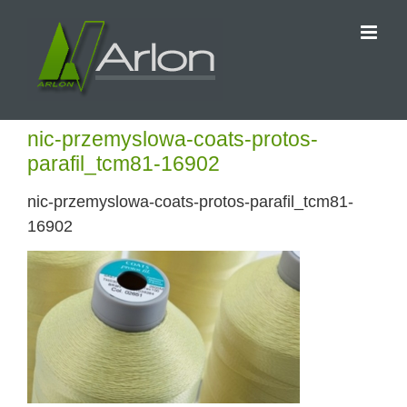
Przejdź
do
zawartości
nic-przemyslowa-coats-protos-
parafil_tcm81-16902
nic-przemyslowa-coats-protos-parafil_tcm81-
16902