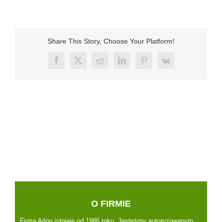
Share This Story, Choose Your Platform!
Facebook
X
Reddit
LinkedIn
Pinterest
Vk
O FIRMIE
Firma Arlon istnieje od 1986 roku. Jesteśmy autoryzowanym